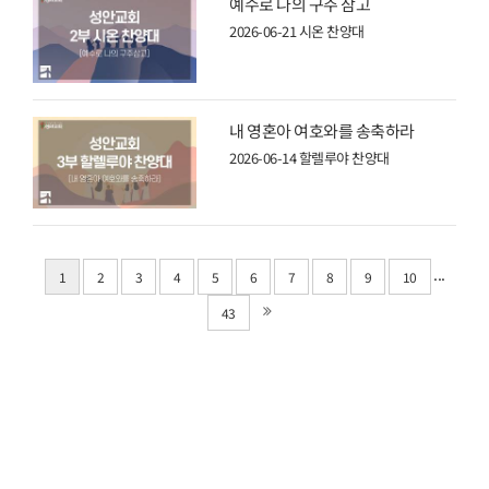
예수로 나의 구주 삼고
2026-06-21
시온 찬양대
내 영혼아 여호와를 송축하라
2026-06-14
할렐루야 찬양대
...
1
2
3
4
5
6
7
8
9
10
43