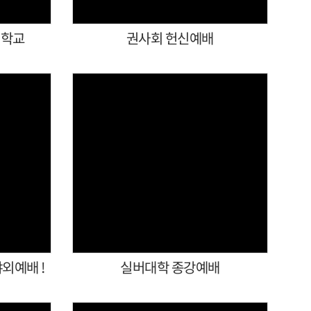
경학교
권사회 헌신예배
Views
야외예배 !
실버대학 종강예배