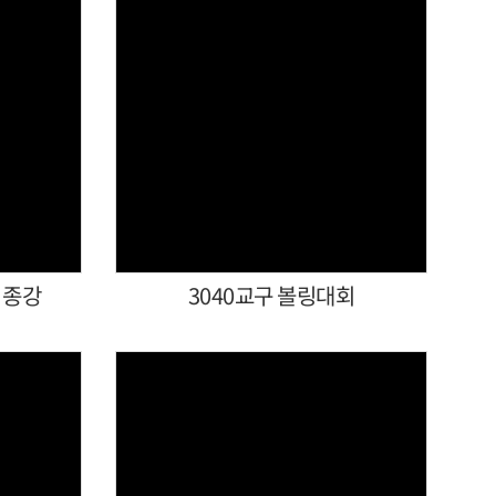
Views
 종강
3040교구 볼링대회