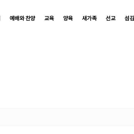
개
예배와 찬양
교육
양육
새가족
선교
섬