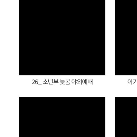
Views
26_ 소년부 늦봄 야외예배
이기