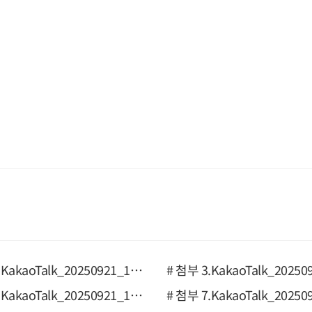
# 첨부 2.KakaoTalk_20250921_150200277_05.jpg
# 첨부 6.KakaoTalk_20250921_165142494_03.jpg