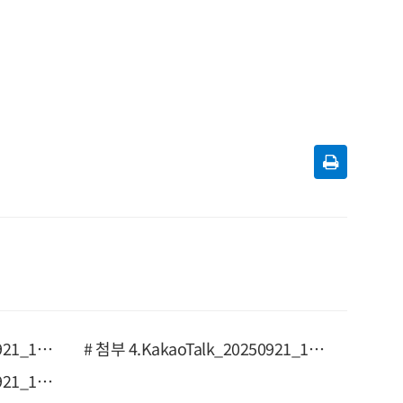
# 첨부 3.KakaoTalk_20250921_165142494.jpg
# 첨부 4.KakaoTalk_20250921_165142494_01.jpg
# 첨부 7.KakaoTalk_20250921_165142494_04.jpg