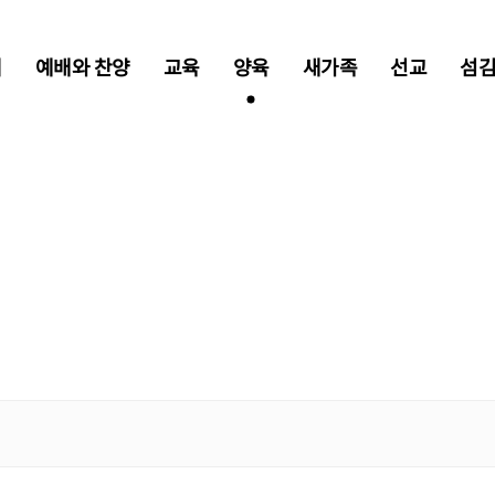
개
예배와 찬양
교육
양육
새가족
선교
섬