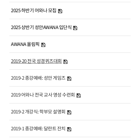
# 첨부 27.f_e74Ud018svc16hsa828wtztm_qkksgr.jpg
2025 하반기 어와나 모집
# 첨부 28.g_70gUd018svc1bbpsezcoum8j_e4wuv5.jpg
# 첨부 29.g_70gUd018svcw3fqtsiufa91_e4wuv5.jpg
2025 상반기 성안AWANA 입단식
# 첨부 30.g_a0gUd018svcilaz48r8zq06_e4wuv5.jpg
# 첨부 31.g_c0gUd018svcz5q5n6735x71_e4wuv5.jpg
AWANA 올림픽
2019-20 전국 성경퀴즈대회
2019-2 종강예배: 성안 게임즈
2019 어와나 전국 교사 영성 수련회
2019-2 개강식: 학부모 설명회
2019-1 종강예배: 달란트 잔치