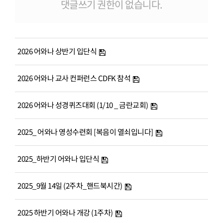
# 첨부 11.e_66fUd018svcqitxkphpflop_s85552.jpg
댓글쓰기 권한이 없습니다.
# 첨부 12.e_96fUd018svcmmseu93uu4jc_s85552.jpg
# 첨부 13.e_96fUd018svcqjk1fc4i43fw_s85552.jpg
# 첨부 14.e_a6fUd018svclj2gwifc8dwq_s85552.jpg
2026 어와나 상반기 입단식
# 첨부 15.e_a6fUd018svcuiza7pr87ypw_s85552.jpg
# 첨부 16.e_b6fUd018svc1c55vlt3g578g_s85552.jpg
2026 어와나 교사 컨퍼런스 CDFK 참석
# 첨부 17.e_b6fUd018svc1ky5rrvbp0bt7_s85552.jpg
# 첨부 18.e_c6fUd018svc6eu2cd2abpd5_s85552.jpg
2026 어와나 성경퀴즈대회 (1/10 _ 금란교회)
# 첨부 19.e_d6fUd018svc5j1ojhg0eyar_s85552.jpg
# 첨부 20.f_374Ud018svc5m4vg53djhbp_qkksgr.jpg
2025_ 어와나 영성수련회 [복음이 열쇠입니다]
# 첨부 21.f_574Ud018svct3g1fbw41tau_qkksgr.jpg
2025_하반기 어와나 입단식
# 첨부 22.f_674Ud018svc1dczytzazg1fc_qkksgr.jpg
# 첨부 23.f_674Ud018svcpl1mlcz6e659_qkksgr.jpg
2025_9월 14일 (2주차_핸드북시간)
# 첨부 24.f_774Ud018svc1v7hs6fpr1st6_qkksgr.jpg
# 첨부 25.f_974Ud018svc1k0t1cyzc7xvq_qkksgr.jpg
2025 하반기 어와나 개강 (1주차)
# 첨부 26.f_d74Ud018svc1bav6fwo2ws0z_qkksgr.jpg