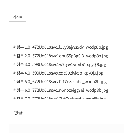
리스트
# 첨부 1.0_472Ud018svc1l15y3ajws5dv_wodp8b.jpg
# 첨부 2.0_572Ud018svc1qpu55p3p0j3_wodp8b.jpg
# 첨부 3.0_599Ud018svc1w7tyw1vrbrb7_cpy0j9.jpg
# 첨부 4.0_599Ud018svcxoqc392lvk5p_cpy0j9.jpg
# 첨부 5.0_672Ud018svczf117nzasnhc_wodp8b.jpg
# 첨부 6.0_772Ud018svc1n6nbz6igg76l_wodp8b.jpg
# 첨부 7.0_772Ud018svc12lct74ahzcrf_wodp8b.jpg
# 첨부 8.0_799Ud018svc1vwvqcvgz2ylg_cpy0j9.jpg
댓글
# 첨부 9.e_56fUd018svc65riqj5s7bg5_s85552.jpg
# 첨부 10.e_56fUd018svcqfl2z39d7m9o_s85552.jpg